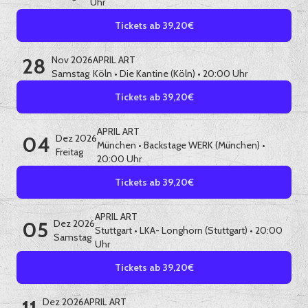
Uhr
Tickets ab 39,20€
28
Nov 2026
APRIL ART
Samstag
Köln
•
Die Kantine (Köln)
• 20:00 Uhr
Tickets ab 39,20€
APRIL ART
04
Dez 2026
München
•
Backstage WERK (München)
•
Freitag
20:00 Uhr
Tickets ab 39,20€
APRIL ART
05
Dez 2026
Stuttgart
•
LKA- Longhorn (Stuttgart)
• 20:00
Samstag
Uhr
Tickets ab 39,20€
Dez 2026
APRIL ART