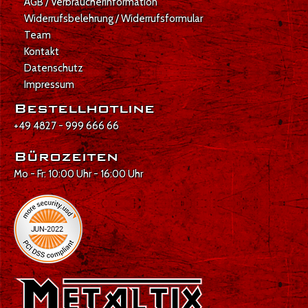
AGB / Verbraucherinformation
Widerrufsbelehrung / Widerrufsformular
Team
Kontakt
Datenschutz
Impressum
Bestellhotline
+49 4827 - 999 666 66
Bürozeiten
Mo - Fr: 10:00 Uhr - 16:00 Uhr