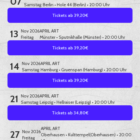
07
Samstag
Berlin
•
Hole 44 (Berlin)
• 20:00 Uhr
Tickets ab 39,20€
13
Nov 2026
APRIL ART
Freitag
Münster
•
Sputnikhalle (Münster)
• 20:00 Uhr
Tickets ab 39,20€
14
Nov 2026
APRIL ART
Samstag
Hamburg
•
Gruenspan (Hamburg)
• 20:00 Uhr
Tickets ab 39,20€
21
Nov 2026
APRIL ART
Samstag
Leipzig
•
Hellraiser (Leipzig)
• 20:00 Uhr
Tickets ab 34,80€
APRIL ART
27
Nov 2026
Oberhausen
•
Kulttempel(Oberhausen)
• 20:00
Freitag