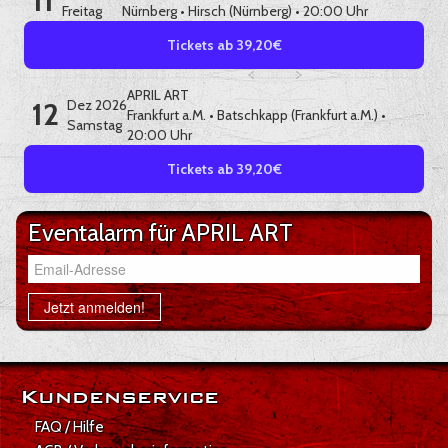
11
Freitag
Nürnberg
•
Hirsch (Nürnberg)
• 20:00 Uhr
Tickets ab 39,20€
APRIL ART
12
Dez 2026
Frankfurt a.M.
•
Batschkapp (Frankfurt a.M.)
•
Samstag
20:00 Uhr
Tickets ab 39,20€
Eventalarm für APRIL ART
Email-Adresse
Jetzt anmelden!
Kundenservice
FAQ / Hilfe