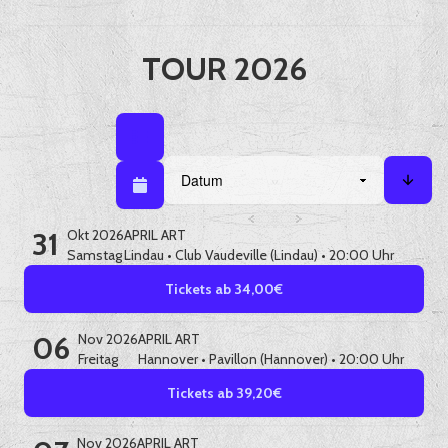
TOUR 2026
Listenansicht
Listenansicht / Kalenderansicht
Sortieren nach
Kalenderansicht
Sorti
31
Okt 2026
APRIL ART
Samstag
Lindau
•
Club Vaudeville (Lindau)
• 20:00 Uhr
Tickets ab 34,00€
06
Nov 2026
APRIL ART
Freitag
Hannover
•
Pavillon (Hannover)
• 20:00 Uhr
Tickets ab 39,20€
Nov 2026
APRIL ART