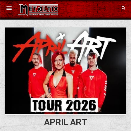
Konzerte
Festivals
Gutschein
Merchandise
DE
|
EN
Anmelden
APRIL ART