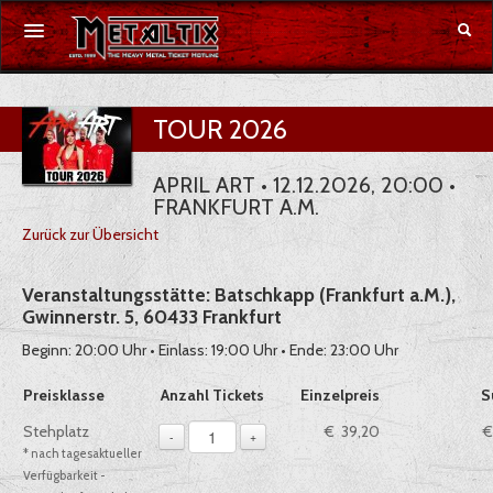
Konzerte
TOUR 2026
Festivals
APRIL ART • 12.12.2026, 20:00 •
FRANKFURT A.M.
Gutschein
Zurück zur Übersicht
Merchandise
Veranstaltungsstätte: Batschkapp (Frankfurt a.M.),
Gwinnerstr. 5, 60433 Frankfurt
DE
|
EN
Beginn: 20:00 Uhr • Einlass: 19:00 Uhr • Ende: 23:00 Uhr
Anmelden
Auswahl von Tickets pro Preiskategorie, sofern verfügbar
Preisklasse
Anzahl Tickets
Einzelpreis
S
1
Stehplatz
€ 39,20
€
-
+
* nach tagesaktueller
Verfügbarkeit -