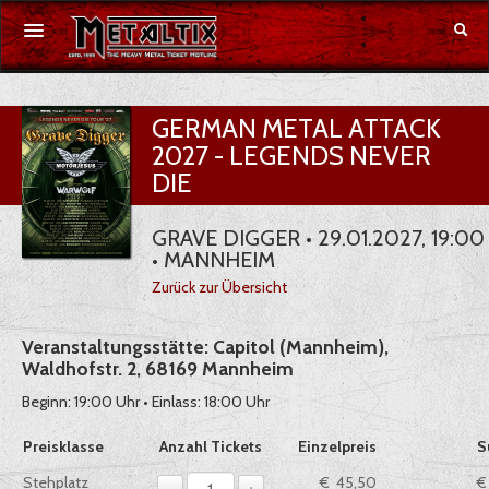
Konzerte
GERMAN METAL ATTACK
2027 - LEGENDS NEVER
Festivals
DIE
Gutschein
GRAVE DIGGER • 29.01.2027, 19:00
• MANNHEIM
Merchandise
Zurück zur Übersicht
DE
|
EN
Veranstaltungsstätte: Capitol (Mannheim),
Waldhofstr. 2, 68169 Mannheim
Anmelden
Beginn: 19:00 Uhr • Einlass: 18:00 Uhr
Auswahl von Tickets pro Preiskategorie, sofern verfügbar
Preisklasse
Anzahl Tickets
Einzelpreis
S
1
Stehplatz
€ 45,50
€
-
+