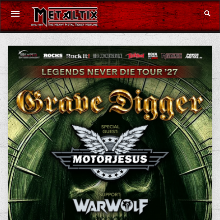
Konzerte
Festivals
Gutschein
Merchandise
DE
|
EN
Anmelden