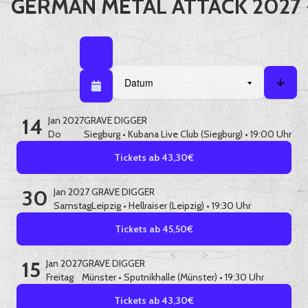
GERMAN METAL ATTACK 2027 
Listenansicht
Listenansicht / Kalenderansicht
Sortieren nach
Kalenderansicht
Sorti
14
Jan 2027
GRAVE DIGGER
Do
Siegburg
•
Kubana Live Club (Siegburg)
• 19:00 Uhr
Tickets ab 43,30€
30
Jan 2027
GRAVE DIGGER
Samstag
Leipzig
•
Hellraiser (Leipzig)
• 19:30 Uhr
Tickets ab 45,50€
15
Jan 2027
GRAVE DIGGER
Freitag
Münster
•
Sputnikhalle (Münster)
• 19:30 Uhr
Tickets ab 43,30€