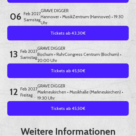
GRAVE DIGGER
06
Feb 2027
Hannover
•
MusikZentrum (Hannover)
• 19:30
Samstag
Uhr
Tickets ab 43,30€
GRAVE DIGGER
13
Feb 2027
Bochum
•
RuhrCongress Centrum (Bochum)
•
Samstag
20:00 Uhr
Tickets ab 45,50€
GRAVE DIGGER
12
Feb 2027
Markneukirchen
•
Musikhalle (Markneukirchen)
•
Freitag
19:30 Uhr
Tickets ab 45,50€
Weitere Informationen