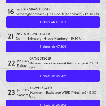
16
Jan 2027
GRAVE DIGGER
Samstag
Andernach
•
JuZ Liveclub (Andernach)
• 19:00 Uhr
Tickets ab 43,30€
21
Jan 2027
GRAVE DIGGER
Do
Nürnberg
•
Hirsch (Nürnberg)
• 19:30 Uhr
Tickets ab 47,50€
GRAVE DIGGER
22
Jan 2027
Memmingen
•
Kaminwerk (Memmingen)
• 19:30
Freitag
Uhr
Tickets ab 45,50€
GRAVE DIGGER
23
Jan 2027
München
•
Backstage WERK (München)
• 19:30
Samstag
Uhr
Tickets ab 45,50€