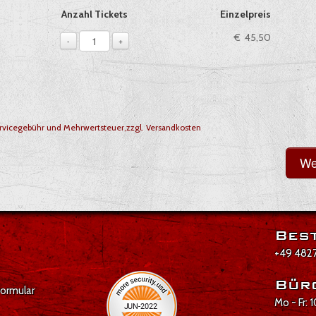
ie, sofern verfügbar
Anzahl Tickets
Einzelpreis
1
€ 45,50
-
+
vicegebühr und Mehrwertsteuer,zzgl. Versandkosten
Best
+49 4827
Bür
formular
Mo - Fr: 