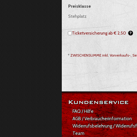
Auswahl von Tickets pro Preiskategor
Preisklasse
Stehplatz
Ticketversicherung ab € 2,50
*
ZWISCHENSUMME inkl. Vorverkaufs-, Ser
Gesamt: € 45,50
Kundenservice
FAQ / Hilfe
AGB / Verbraucherinformation
Widerrufsbelehrung / Widerrufs
Team