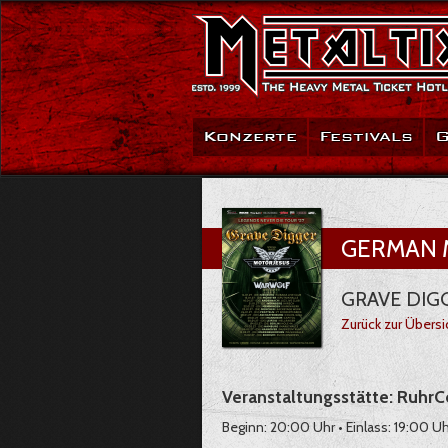
Konzerte
Festivals
G
GERMAN M
GRAVE DIGG
Zurück zur Übersi
Veranstaltungsstätte: Ruhr
Beginn: 20:00 Uhr • Einlass: 19:00 Uh