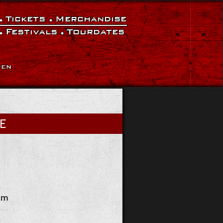
Tickets
Merchandise
Festivals
Tourdates
|
EN
IE
um