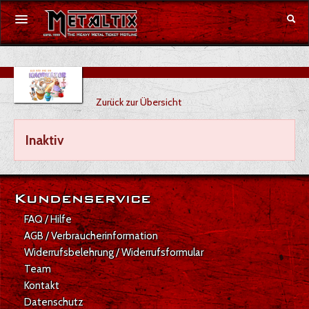
Konzerte
Zurück zur Übersicht
Festivals
Inaktiv
Gutschein
Merchandise
Kundenservice
DE
|
EN
FAQ / Hilfe
AGB / Verbraucherinformation
Anmelden
Widerrufsbelehrung / Widerrufsformular
Team
Kontakt
Datenschutz