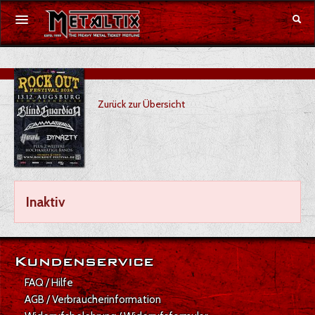
Konzerte
Zurück zur Übersicht
Festivals
Gutschein
Merchandise
Inaktiv
DE
|
EN
Anmelden
Kundenservice
FAQ / Hilfe
AGB / Verbraucherinformation