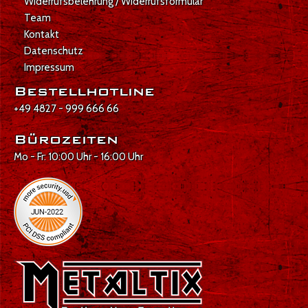
Widerrufsbelehrung / Widerrufsformular
Team
Kontakt
Datenschutz
Impressum
Bestellhotline
+49 4827 - 999 666 66
Bürozeiten
Mo - Fr: 10:00 Uhr - 16:00 Uhr