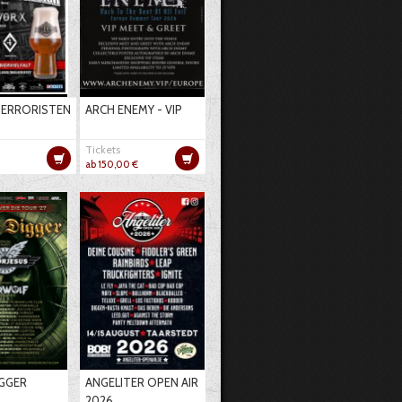
TERRORISTEN
ARCH ENEMY - VIP
Tickets
ab 150,00 €
IGGER
ANGELITER OPEN AIR
2026