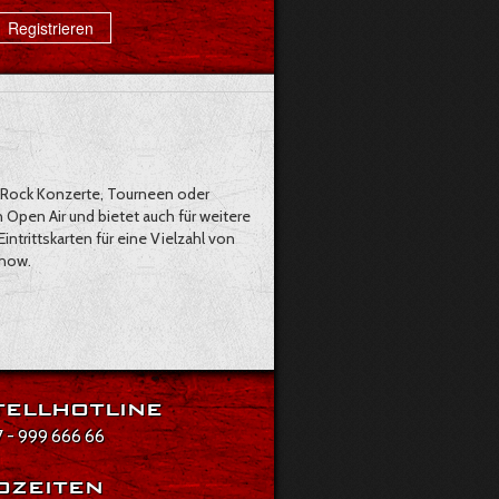
Registrieren
rd Rock Konzerte, Tourneen oder
n Open Air und bietet auch für weitere
Eintrittskarten für eine Vielzahl von
Show.
ellhotline
 - 999 666 66
ozeiten