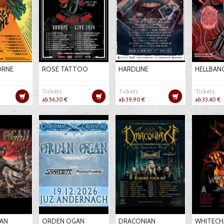
ORNE
ROSE TATTOO
HARDLINE
HELLBAN
Tickets
Tickets
Tickets
ab 56,30 €
ab 39,90 €
ab 33,40 €
AN
ORDEN OGAN
DRACONIAN
WHITECH