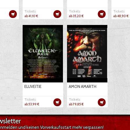
Tickets
Tickets
Tickets
ab 41,10 €
ab 35,20 €
ab 48,90 €
ELUVEITIE
AMON AMARTH
Tickets
Tickets
ab 53,99 €
ab 79,85 €
sletter
anmelden und keinen Vorverkaufsstart mehr verpassen!