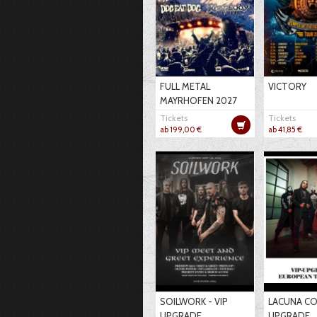
FULL METAL
VICTORY
MAYRHOFEN 2027
Tickets
Tickets
ab 199,00 €
ab 41,85 €
SOILWORK - VIP
LACUNA COI
UPGRADE
UPGRADE