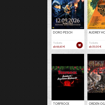
DORO PESCH
AUDREY H
Tickets
Tickets
ab 66,60 €
ab 35,00 €
TORFROCK
ORDEN OG