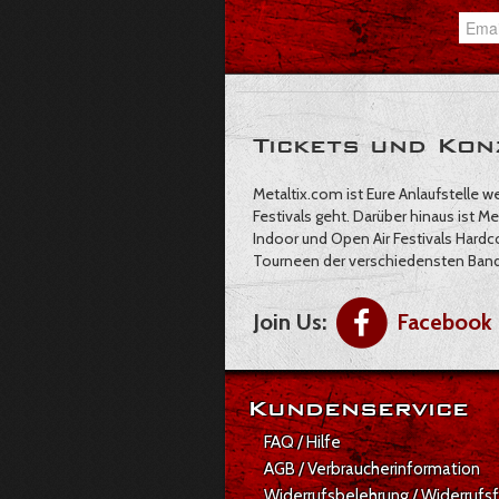
Tickets und Kon
Metaltix.com ist Eure Anlaufstelle 
Festivals geht. Darüber hinaus ist Me
Indoor und Open Air Festivals Hardcov
Tourneen der verschiedensten Band
Join Us:
Facebook
Kundenservice
FAQ / Hilfe
AGB / Verbraucherinformation
Widerrufsbelehrung / Widerrufs