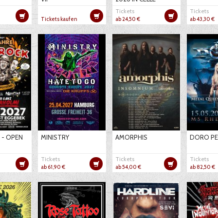
Tickets
Tickets
Tickets kaufen
ab 24,50 €
ab 43,30 €
 - OPEN
MINISTRY
AMORPHIS
DORO PE
Tickets
Tickets
Tickets
ab 61,90 €
ab 54,00 €
ab 82,50 €