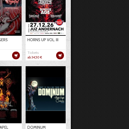
GERS
HORNS UP VOL. III
Tickets
ab 34,50 €
APEL
DOMINUM